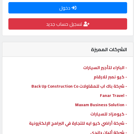
دخول
كيو
كارز
تسجيل حساب جديد
كيو
ماركت
الشركات المميزة
الدليل
- البتراء لتأجير السيارات
القطري
- كيو نمبر للارقام
- شركة باك اب للمقاولات Back Up Construction Co
POWERED
- Fanar Travel
BY
QHOST
- Maxam Business Solution
- كيومزاد للسيارات
- شركة أراضي كيو ايه للتجارة في البرامج الإلكترونية
- شركة ألبان داندي