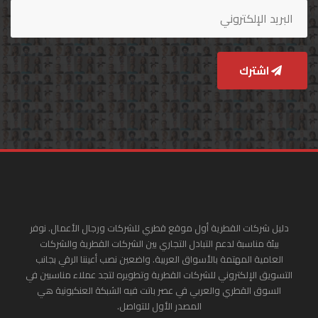
اشترك
دليل شركات القطرية أول موقع قطري للشركات ورجال الأعمال. نوفر
بيئة مناسبة لدعم التبادل التجاري بين الشركات القطرية والشركات
العامية المهتمة بالأسواق العربية. واضعين نصب أعيننا الرقي بجانب
التسويق الإلكتروني للشركات القطرية وتطويره لتجد عملاء مناسبين في
السوق القطري والعربي في عصر باتت فيه الشبكة العنكبونية هي
المصدر الأول للتواصل.