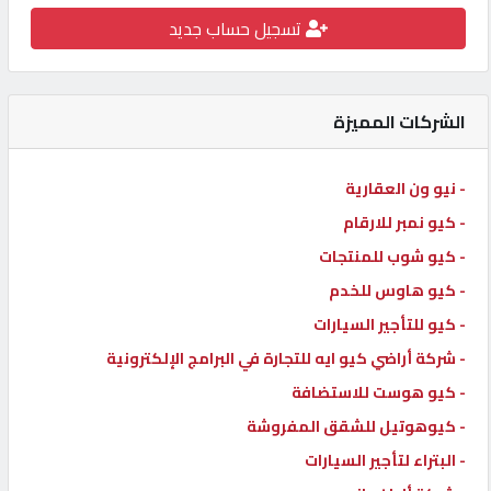
تسجيل حساب جديد
كيو
كارز
الشركات المميزة
كيو
ماركت
- نيو ون العقارية
- كيو نمبر للارقام
الدليل
القطري
- كيو شوب للمنتجات
- كيو هاوس للخدم
- كيو للتأجير السيارات
POWERED
BY
- شركة أراضي كيو ايه للتجارة في البرامج الإلكترونية
QHOST
- كيو هوست للاستضافة
- كيوهوتيل للشقق المفروشة
- البتراء لتأجير السيارات