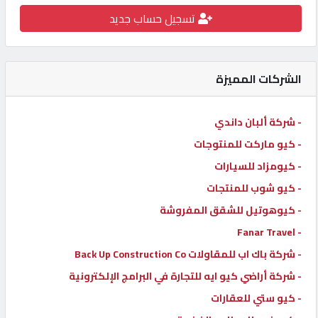
تسجيل حساب جديد
كيو
كارز
الشركات المميزة
كيو
ماركت
- شركة ألبان داندي
- كيو ماركت للمنتوجات
الدليل
القطري
- كيومزاد للسيارات
- كيو شوب للمنتجات
- كيوهوتيل للشقق المفروشة
POWERED
BY
- Fanar Travel
QHOST
- شركة باك اب للمقاولات Back Up Construction Co
- شركة أراضي كيو ايه للتجارة في البرامج الإلكترونية
- كيو ستي للعقارات