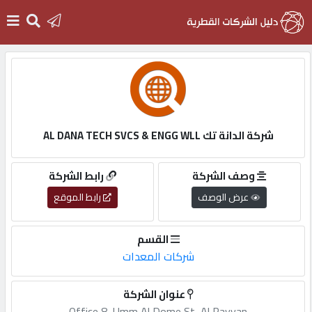
الرئيسية
دخول
شركة الدانة تك AL DANA TECH SVCS & ENGG WLL
التسجيل
وصف الشركة
رابط الشركة
عرض الوصف
رابط الموقع
English
القسم
شركات المعدات
أضف
عنوان الشركة
اعلانك
Office,8,,Umm,Al,Dome,St,,Al,Rayyan