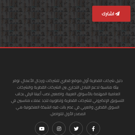
اشترك
دليل شركات القطرية أول موقع قطري للشركات ورجال الأعمال. نوفر
بيئة مناسبة لدعم التبادل التجاري بين الشركات القطرية والشركات
العامية المهتمة بالأسواق العربية. واضعين نصب أعيننا الرقي بجانب
التسويق الإلكتروني للشركات القطرية وتطويره لتجد عملاء مناسبين في
السوق القطري والعربي في عصر باتت فيه الشبكة العنكبونية هي
المصدر الأول للتواصل.