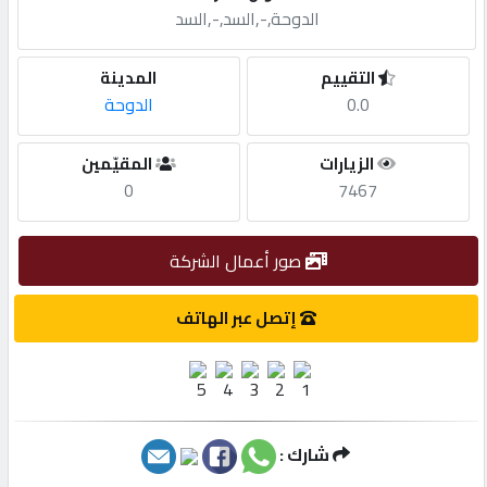
الدوحة,-,السد,-,السد
مطلوب
التقييم
المدينة
0.0
الدوحة
طلب
اشتراك
الزيارات
المقيّمين
0
7467
الاحصائيات
صور أعمال الشركة
الأقسام
إتصل عبر الهاتف
شركات
مميزة
شارك :
إبحث