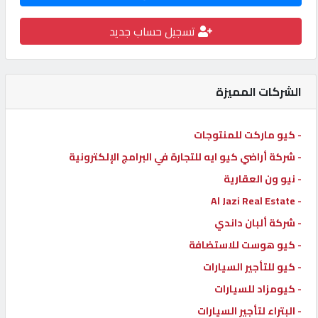
كيو
تسجيل حساب جديد
كارز
كيو
الشركات المميزة
ماركت
- كيو ماركت للمنتوجات
الدليل
- شركة أراضي كيو ايه للتجارة في البرامج الإلكترونية
القطري
- نيو ون العقارية
- Al Jazi Real Estate
POWERED
- شركة ألبان داندي
BY
QHOST
- كيو هوست للاستضافة
- كيو للتأجير السيارات
- كيومزاد للسيارات
- البتراء لتأجير السيارات